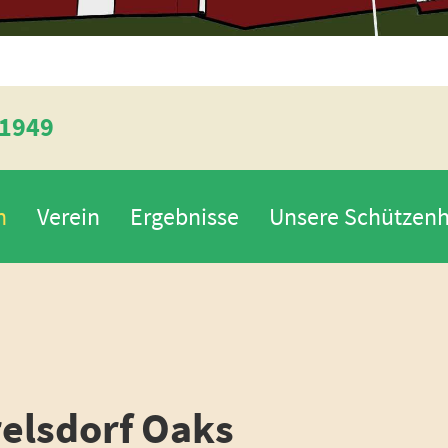
 1949
n
Verein
Ergebnisse
Unsere Schützenh
relsdorf Oaks