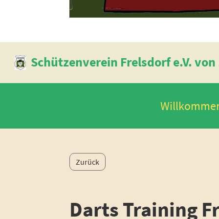
Schützenverein Frelsdorf e.V. von
Willkomme
Zurück
Darts Training F