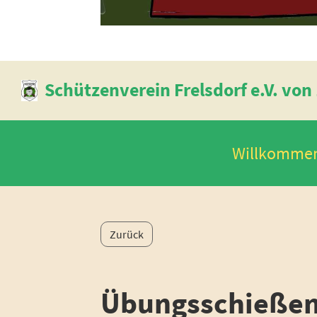
Schützenverein Frelsdorf e.V. von
Willkomme
Zurück
Übungsschieße