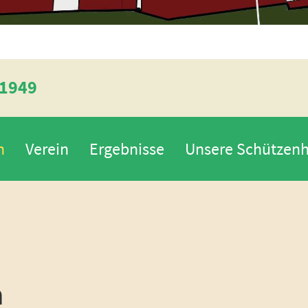
 1949
n
Verein
Ergebnisse
Unsere Schützenh
n